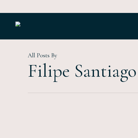
Skip
to
main
content
All Posts By
Filipe Santiago