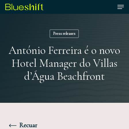
Skip
Men
to
Close
main
Menu
content
Press releases
António Ferreira é o novo
Hotel Manager do Villas
d’Água Beachfront
Recuar