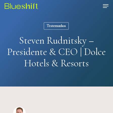
Skip
Men
to
Close
main
Menu
Testemunhos
content
Steven Rudnitsky –
Presidente & CEO | Dolce
Hotels & Resorts