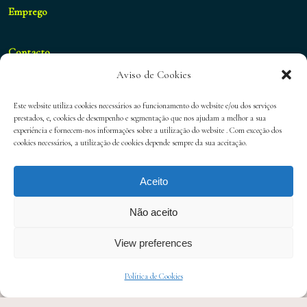
Emprego
Contacto
Aviso de Cookies
geral@blueshifthospitality.com
Este website utiliza cookies necessários ao funcionamento do website e/ou dos serviços
prestados, e, cookies de desempenho e segmentação que nos ajudam a melhor a sua
experiência e fornecem-nos informações sobre a utilização do website . Com exceção dos
cookies necessários, a utilização de cookies depende sempre da sua aceitação.
Política de Privacidade
Aceito
Política de Cookies
Não aceito
View preferences
Política de Cookies