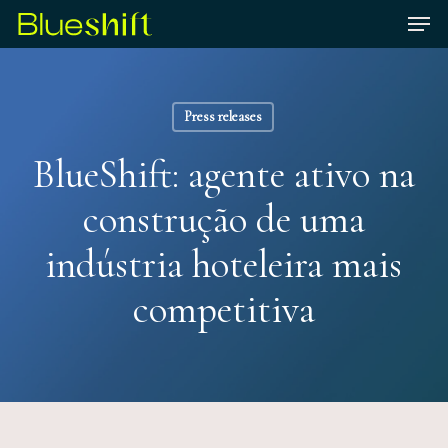
Skip
Men
to
Close
main
Menu
content
Press releases
BlueShift: agente ativo na
construção de uma
indústria hoteleira mais
competitiva