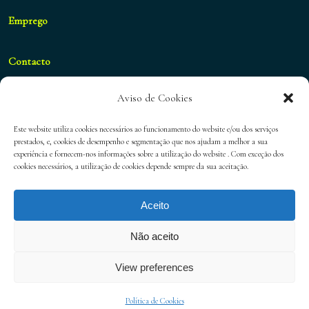
Emprego
Contacto
Aviso de Cookies
geral@blueshifthospitality.com
Este website utiliza cookies necessários ao funcionamento do website e/ou dos serviços
prestados, e, cookies de desempenho e segmentação que nos ajudam a melhor a sua
experiência e fornecem-nos informações sobre a utilização do website . Com exceção dos
Política de Privacidade
cookies necessários, a utilização de cookies depende sempre da sua aceitação.
Aceito
Política de Cookies
Não aceito
View preferences
Política de Cookies