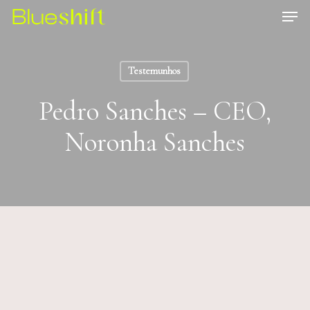
Skip
Men
to
Close
main
Menu
Testemunhos
content
Pedro Sanches – CEO,
Noronha Sanches